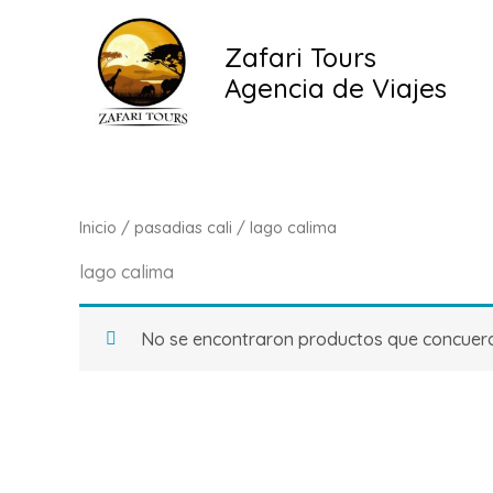
Ir
al
Zafari Tours
contenido
Agencia de Viajes
Inicio
/
pasadias cali
/ lago calima
lago calima
No se encontraron productos que concuerde