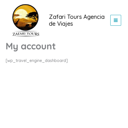
Ir
al
Zafari Tours Agencia
contenido
de Viajes
My account
[wp_travel_engine_dashboard]