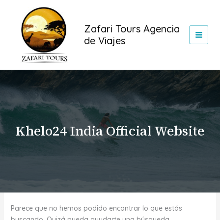
Buscar
Ir
por:
al
Zafari Tours Agencia
contenido
de Viajes
Khelo24 India Official Website
Parece que no hemos podido encontrar lo que estás
buscando. Quizá pueda ayudarte una búsqueda.