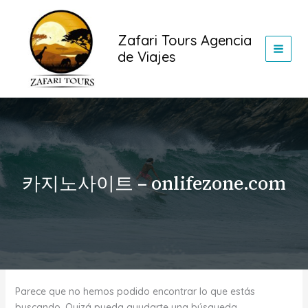
Buscar
Ir
por:
al
Zafari Tours Agencia
contenido
de Viajes
카지노사이트 – onlifezone.com
Parece que no hemos podido encontrar lo que estás
buscando. Quizá pueda ayudarte una búsqueda.