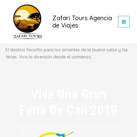
Ir
al
Zafari Tours Agencia
contenido
de Viajes
El destino favoríto para los amantes de la buena salsa y las
ferias. Vive la diversión desde el comienzo
Vive Una Gran
Feria De Cali 2019