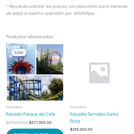
* Recuerda solicitar los precios con descuento para menores
de edad a nuestro operador por WhatsApp.
Productos relacionados
Original
Current
price
price
Sale!
Sale!
was:
is:
$277,000.00.
$277,000.00.
Pasadías
Pasadías
Pasadía Parque del Café
Pasadía Termales Santa
Rosa
$
277,000.00
$
277,000.00
$
235,000.00