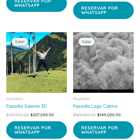
RESERVAR POR
WHATSAPP
RESERVAR POR
WHATSAPP
Original
Current
Original
Current
price
price
price
price
Sale!
Sale!
Sale!
Sale!
was:
is:
was:
is:
$207,000.00.
$207,000.00.
$189,000.00.
$189,000.
Pasadías
Pasadías
Pasadía Salento 3D
Pasadía Lago Calima
$
207,000.00
$
207,000.00
$
189,000.00
$
189,000.00
RESERVAR POR
RESERVAR POR
WHATSAPP
WHATSAPP