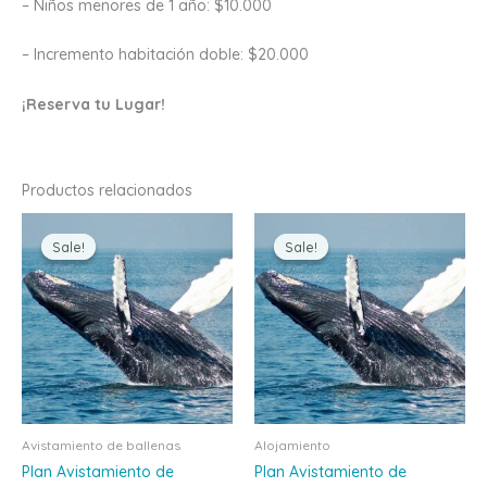
– Niños menores de 1 año: $10.000
– Incremento habitación doble: $20.000
¡Reserva tu Lugar!
Productos relacionados
Original
Current
Price
Est
price
price
range:
Sale!
Sale!
Sale!
Sale!
pr
was:
is:
$489,0
$250,000.00.
$210,000.00.
throug
tie
$790,0
múl
var
La
op
se
pu
Avistamiento de ballenas
Alojamiento
ele
Plan Avistamiento de
Plan Avistamiento de
en