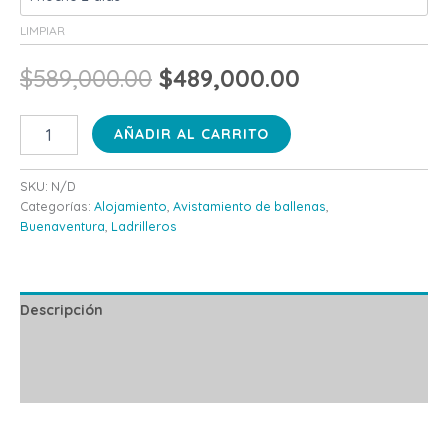
LIMPIAR
$
589,000.00
$
489,000.00
AÑADIR AL CARRITO
SKU:
N/D
Categorías:
Alojamiento
,
Avistamiento de ballenas
,
Buenaventura
,
Ladrilleros
Descripción
Información adicional
Valoraciones (0)