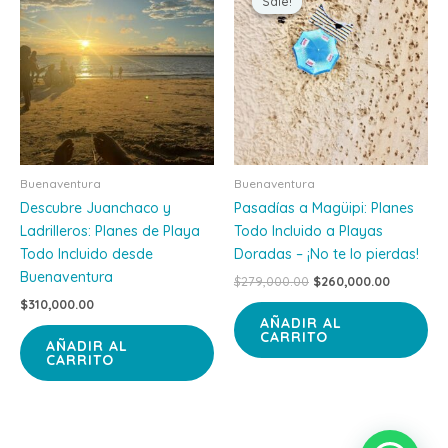
Sale!
Sale!
was:
is:
$279,000.00.
$260,000
Buenaventura
Buenaventura
Descubre Juanchaco y
Pasadías a Magüipi: Planes
Ladrilleros: Planes de Playa
Todo Incluido a Playas
Todo Incluido desde
Doradas – ¡No te lo pierdas!
Buenaventura
$
279,000.00
$
260,000.00
$
310,000.00
AÑADIR AL
CARRITO
AÑADIR AL
CARRITO