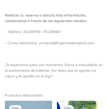
Realizar tu reserva o solicita más información,
contáctanos a través de los siguientes canales:
– Teléfono: 3024191918- 3152381660
– Correo electrónico: comercial@agenciadeviajeszt.com
¡Te esperamos para vivir momentos Únicos e inolvidables en
el avistamiento de ballenas ¡No dejes que se agoten los
cupos y te quedes sin el tuyo!
Productos relacionados
Original
Current
Original
Current
price
price
price
price
Sale!
Sale!
Sale!
Sale!