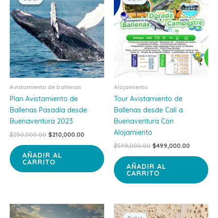
was:
is:
was:
is:
$250,000.00.
$210,000.00.
$549,000.00.
$499,000
Avistamiento de ballenas
Alojamiento
Plan Avistamiento de
Tour Avistamiento de
Ballenas Pasadía desde
Ballenas desde Cali a
Buenaventura 2023
Buenaventura Con
Alojamiento
$
250,000.00
$
210,000.00
$
549,000.00
$
499,000.00
AÑADIR AL
CARRITO
AÑADIR AL
CARRITO
Original
Current
price
price