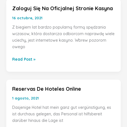
Zaloguj Się Na Oficjalnej Stronie Kasyna
Zaloguj
Się
16 octubre, 2021
Na
Z biegiem lat bardzo popularną formą spędzania
Oficjalnej
wczasow, która dostarcza odbiorcom naprawdę wiele
Stronie
uciechy, jest internetowe kasyno. Wbrew pozorom
Kasyna
owego
Read Post »
Reservas De Hoteles Online
Reservas
De
1 agosto, 2021
Hoteles
Dasjenige Hotel hat mein ganz gut vergünstigung, es
Online
ist durchaus gelegen, das Personal ist hilfsbereit
darüber hinaus die Lage ist