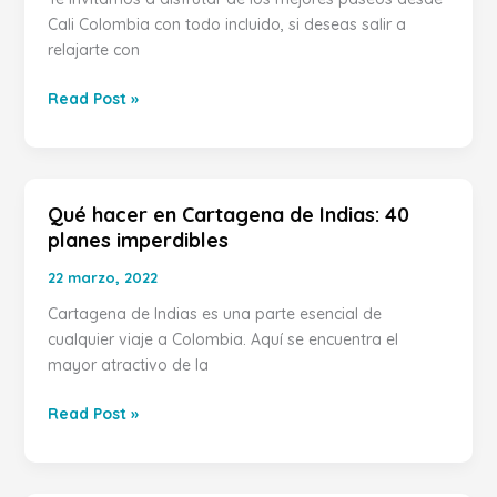
disfruta
Cali Colombia con todo incluido, si deseas salir a
los
relajarte con
mejores
paseos
Read Post »
con
todo
incluido.
Qué hacer en Cartagena de Indias: 40
Qué
planes imperdibles
hacer
en
22 marzo, 2022
Cartagena
Cartagena de Indias es una parte esencial de
de
cualquier viaje a Colombia. Aquí se encuentra el
Indias:
mayor atractivo de la
40
planes
Read Post »
imperdibles