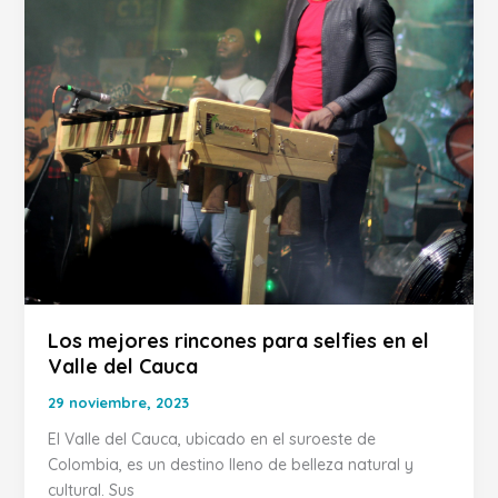
el
Valle
del
Cauca
Los mejores rincones para selfies en el
Valle del Cauca
29 noviembre, 2023
El Valle del Cauca, ubicado en el suroeste de
Colombia, es un destino lleno de belleza natural y
cultural. Sus