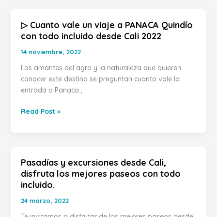
▷ Cuanto vale un viaje a PANACA Quindío
▷
con todo incluido desde Cali 2022
Cuanto
vale
14 noviembre, 2022
un
Los amantes del agro y la naturaleza que quieren
viaje
conocer este destino se preguntan cuanto vale la
a
entrada a Panaca ,
PANACA
Quindío
Read Post »
con
todo
incluido
desde
Cali
Pasadías y excursiones desde Cali,
Pasadías
2022
disfruta los mejores paseos con todo
y
incluido.
excursiones
desde
24 marzo, 2022
Cali,
Te invitamos a disfrutar de los mejores paseos desde