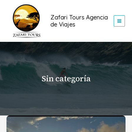
Ir
al
Zafari Tours Agencia
contenido
de Viajes
Sin categoría
Descubre
las
maravillas