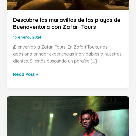
Descubre las maravillas de las playas de
Buenaventura con Zafari Tours
13 enero, 2024
¡Bienvenido a Zafari Tours! En Zafari Tours, nos
apasiona brindar experiencias inolvidables a nuestros
clientes. Si estás buscando un paraíso […]
Read Post »
Los
mejores
rincones
para
selfies
en