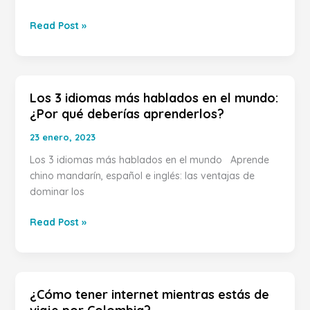
Read Post »
Los 3 idiomas más hablados en el mundo:
Los
¿Por qué deberías aprenderlos?
3
idiomas
23 enero, 2023
más
Los 3 idiomas más hablados en el mundo Aprende
hablados
chino mandarín, español e inglés: las ventajas de
en
dominar los
el
mundo:
Read Post »
¿Por
qué
deberías
aprenderlos?
¿Cómo tener internet mientras estás de
¿Cómo
tener