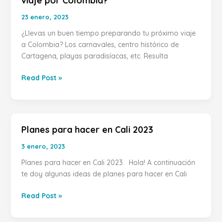
viaje por Colombia?
internet
23 enero, 2023
mientras
¿Llevas un buen tiempo preparando tu próximo viaje
estás
a Colombia? Los carnavales, centro histórico de
de
Cartagena, playas paradisíacas, etc. Resulta
viaje
por
Read Post »
Colombia?
Planes para hacer en Cali 2023
Planes
para
3 enero, 2023
hacer
Planes para hacer en Cali 2023 Hola! A continuación
en
te doy algunas ideas de planes para hacer en Cali
Cali
2023
Read Post »