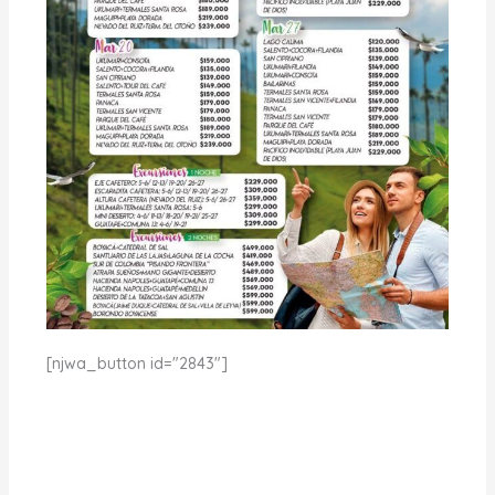
[njwa_button id="2843"]