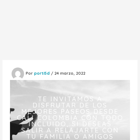
Por
porti5d
/
24 marzo, 2022
TE INVITAMOS A
DISFRUTAR DE LOS
MEJORES PASEOS DESDE
CALI COLOMBIA CON TODO
INCLUIDO, SI DESEAS
SALIR A RELAJARTE CON
TU FAMILIA O AMIGOS