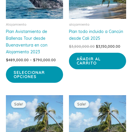
opciones
se
pueden
Alojamiento
alojamiento
elegir
Plan Avistamiento de
Plan todo incluido a Cancún
en
Ballenas Tour desde
desde Cali 2025
la
Buenaventura en con
página
$
3,500,000.00
$
3,150,000.00
Alojamiento 2023
de
AÑADIR AL
producto
$
489,000.00
–
$
790,000.00
CARRITO
SELECCIONAR
OPCIONES
Original
Current
Original
Curre
price
price
price
price
Sale!
Sale!
was:
is:
was:
is:
$3,800,000.00.
$3,450,000.00.
$3,200,000.00.
$2,89