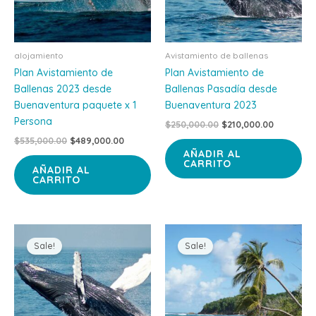
alojamiento
Avistamiento de ballenas
Plan Avistamiento de
Plan Avistamiento de
Ballenas 2023 desde
Ballenas Pasadía desde
Buenaventura paquete x 1
Buenaventura 2023
Persona
$
250,000.00
$
210,000.00
$
535,000.00
$
489,000.00
AÑADIR AL
CARRITO
AÑADIR AL
CARRITO
Price
Original
Curre
Este
range:
price
price
Sale!
Sale!
producto
$489,000.00
was:
is:
through
tiene
$3,500,000.00.
$3,150
$790,000.00
múltiples
variantes.
Las