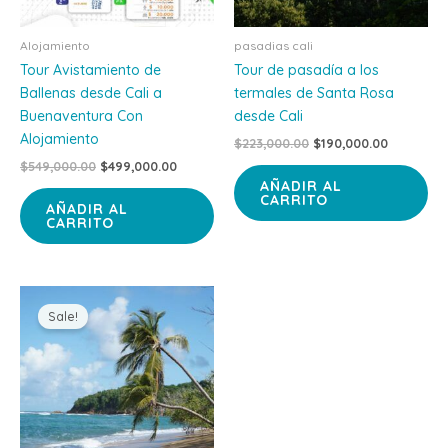
Alojamiento
pasadias cali
Tour Avistamiento de
Tour de pasadía a los
Ballenas desde Cali a
termales de Santa Rosa
Buenaventura Con
desde Cali
Alojamiento
$
223,000.00
$
190,000.00
$
549,000.00
$
499,000.00
AÑADIR AL
CARRITO
AÑADIR AL
CARRITO
Original
Current
price
price
Sale!
was:
is:
$4,500,000.00.
$3,990,000.00.