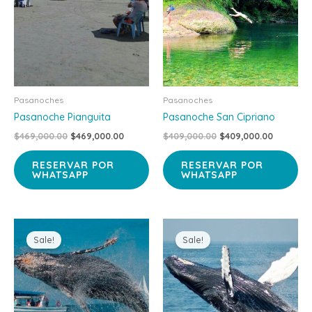
Pasanoches
Pasanoches
Pasanoche Pianguita
Pasanoche San Cipriano
$
469,000.00
$
469,000.00
$
409,000.00
$
409,000.00
RESERVAR POR
RESERVAR POR
WHATSAPP
WHATSAPP
Original
Current
Original
Current
price
price
price
price
Sale!
Sale!
was:
is:
was:
is:
$535,000.00.
$489,000.00.
$250,000.00.
$210,000.