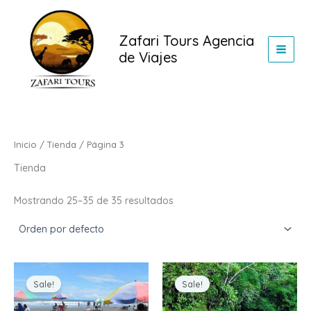
Ir
al
Zafari Tours Agencia
contenido
de Viajes
Inicio
/
Tienda
/ Página 3
Tienda
Mostrando 25–35 de 35 resultados
Original
Current
Original
Current
price
price
price
price
Sale!
Sale!
was:
is:
was:
is:
$469,000.00.
$469,000.00.
$409,000.00.
$409,000